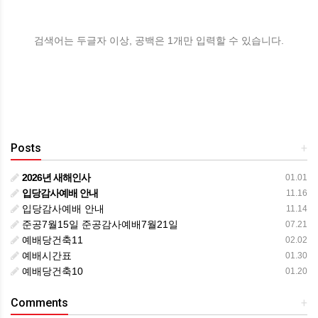
검색어는 두글자 이상, 공백은 1개만 입력할 수 있습니다.
Posts
+
2026년 새해인사
01.01
입당감사예배 안내
11.16
입당감사예배 안내
11.14
준공7월15일 준공감사예배7월21일
07.21
예배당건축11
02.02
예배시간표
01.30
예배당건축10
01.20
Comments
+