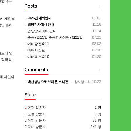
선할 수는
Posts
+
2026년 새해인사
01.01
이에 제한되
입당감사예배 안내
11.16
적인 손해
입당감사예배 안내
11.14
준공7월15일 준공감사예배7월21일
07.21
예배당건축11
02.02
예배시간표
01.30
자료에 열
예배당건축10
01.20
 정확성,
Comments
+
해 타인의
박선생님으로 부터 온 소식 전합니다. 계속 기도해주시기를 부탁드립니다. ㅡㅡㅡㅡ 목사님 ~ 종양이 아직은 작…
참사랑교회
10.23
State
현재 접속자
1 명
오늘 방문자
3 명
어제 방문자
78 명
최대 방문자
841 명