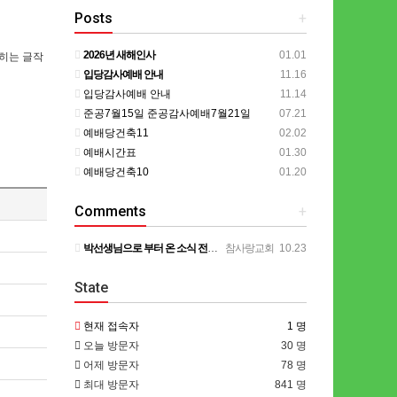
Posts
+
2026년 새해인사
01.01
히는 글작
입당감사예배 안내
11.16
입당감사예배 안내
11.14
준공7월15일 준공감사예배7월21일
07.21
예배당건축11
02.02
예배시간표
01.30
예배당건축10
01.20
Comments
+
박선생님으로 부터 온 소식 전합니다. 계속 기도해주시기를 부탁드립니다. ㅡㅡㅡㅡ 목사님 ~ 종양이 아직은 작…
참사랑교회
10.23
State
현재 접속자
1 명
오늘 방문자
30 명
어제 방문자
78 명
최대 방문자
841 명