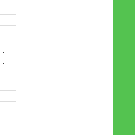
-
-
-
-
-
-
-
-
-