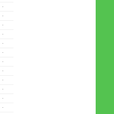
-
-
-
-
-
-
-
-
-
-
-
-