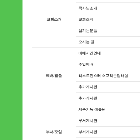
목사님소개
교회소개
교회조직
섬기는분들
오시는 길
예배시간안내
주일예배
예배/말씀
웨스트민스터 소교리문답해설
추가게시판
추가게시판
세종기독 예술원
부서게시판
부서/모임
부서게시판