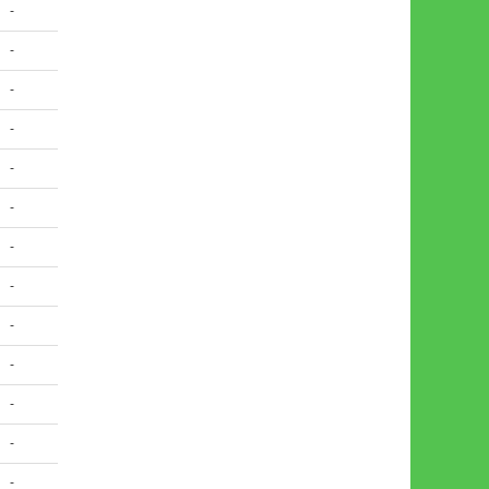
-
-
-
-
-
-
-
-
-
-
-
-
-