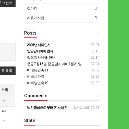
프린트
갤러리
자유게시판
Posts
+
2026년 새해인사
01.01
입당감사예배 안내
11.16
입당감사예배 안내
11.14
준공7월15일 준공감사예배7월21일
07.21
예배당건축11
02.02
목록
예배시간표
01.30
예배당건축10
01.20
조회
Comments
+
713
박선생님으로 부터 온 소식 전합니다. 계속 기도해주시기를 부탁드립니다. ㅡㅡㅡㅡ 목사님 ~ 종양이 아직은 작…
참사랑교회
10.23
680
State
713