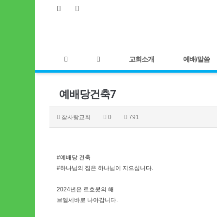
교회소개
예배/말씀
예배당건축7
참사랑교회
0
791
#예배당 건축
#하나님의 집은 하나님이 지으십니다.
2024년은 르호봇의 해
브엘세바로 나아갑니다.