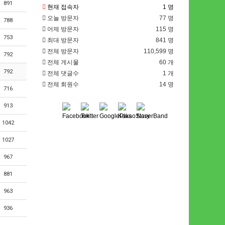
891
현재 접속자
1 명
오늘 방문자
77 명
788
어제 방문자
115 명
753
최대 방문자
841 명
전체 방문자
110,599 명
792
전체 게시물
60 개
792
전체 댓글수
1 개
전체 회원수
14 명
716
913
1042
1027
967
881
963
936