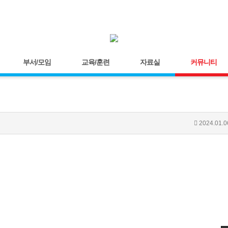
부서/모임
교육/훈련
자료실
커뮤니티
2024.01.0