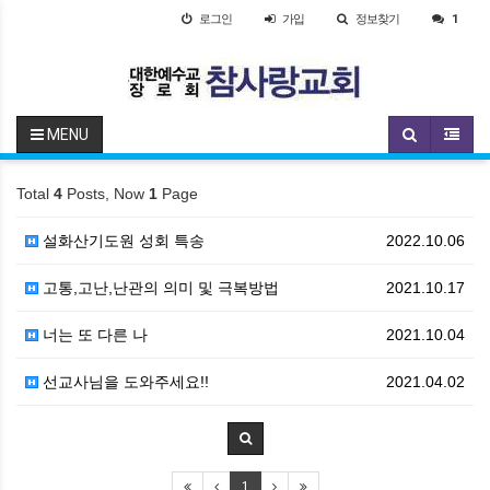
로그인
가입
정보찾기
1
MENU
Total
4
Posts, Now
1
Page
설화산기도원 성회 특송
2022.10.06
고통,고난,난관의 의미 및 극복방법
2021.10.17
너는 또 다른 나
2021.10.04
선교사님을 도와주세요!!
2021.04.02
1