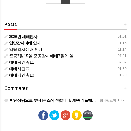
Posts
+
2026년 새해인사
01.01
입당감사예배 안내
11.16
입당감사예배 안내
11.14
준공7월15일 준공감사예배7월21일
07.21
예배당건축11
02.02
예배시간표
01.30
예배당건축10
01.20
Comments
+
박선생님으로 부터 온 소식 전합니다. 계속 기도해주시기를 부탁드립니다. ㅡㅡㅡㅡ 목사님 ~ 종양이 아직은 작…
참사랑교회
10.23