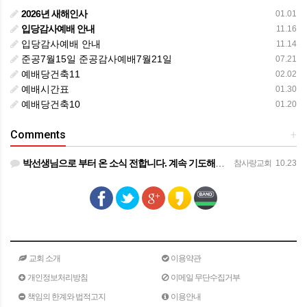
2026년 새해인사
01.01
입당감사예배 안내
11.16
입당감사예배 안내
11.14
준공7월15일 준공감사예배7월21일
07.21
예배당건축11
02.02
예배시간표
01.30
예배당건축10
01.20
Comments
+
박선생님으로 부터 온 소식 전합니다. 계속 기도해주시기를 부탁드립니다. ㅡㅡㅡㅡ 목사님 ~ 종양이 아직은 작…
참사랑교회
10.23
교회 소개
이용약관
개인정보처리방침
이메일 무단수집거부
책임의 한계와 법적고지
이용안내