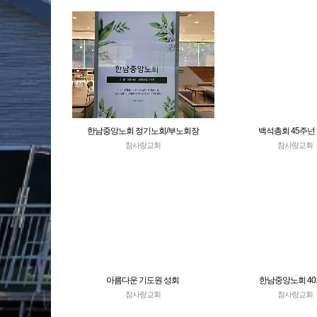
한남중앙노회 정기노회/부노회장
백석총회 45주넌
참사랑교회
참사랑교회
아름다운 기도원 성회
한남중앙노회 4
참사랑교회
참사랑교회