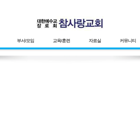
부서/모임
교육/훈련
자료실
커뮤니티