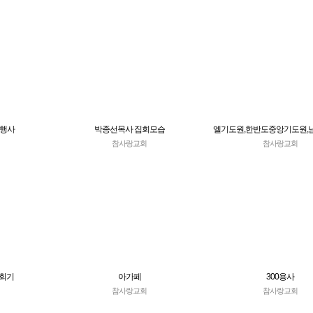
 행사
박종선목사 집회모습
엘기도원,한반도중앙기도원,
원
참사랑교회
참사랑교회
0회기
아가페
300용사
참사랑교회
참사랑교회