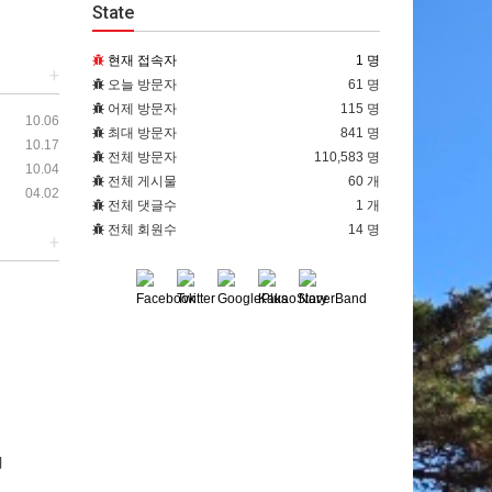
State
현재 접속자
1 명
+
오늘 방문자
61 명
어제 방문자
115 명
10.06
최대 방문자
841 명
10.17
전체 방문자
110,583 명
10.04
전체 게시물
60 개
04.02
전체 댓글수
1 개
전체 회원수
14 명
+
회