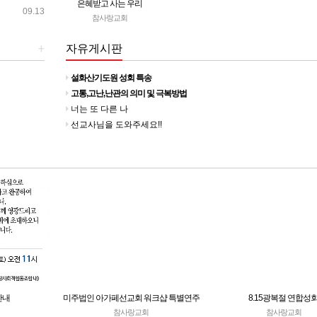
은혜받고 사는 우리
09.13
참사랑교회
+
자유게시판
설화산기도원 성회 특송
고통,고난,난관의 의미 및 극복방법
너는 또 다른 나
선교사님을 도와주세요!!
안내
미주법인 아가페선교회 워크샵 특별연주
8.15광복절 연합성
참사랑교회
참사랑교회