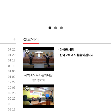
+
설교영상
07.21
장성한 사람
01.20
한국교회여 시험을 이깁시다
01.18
01.11
01.06
새벽에 도우시는 하나님
01.02
참사랑교회
12.27
10.05
09.28
09.25
09.19
09.13