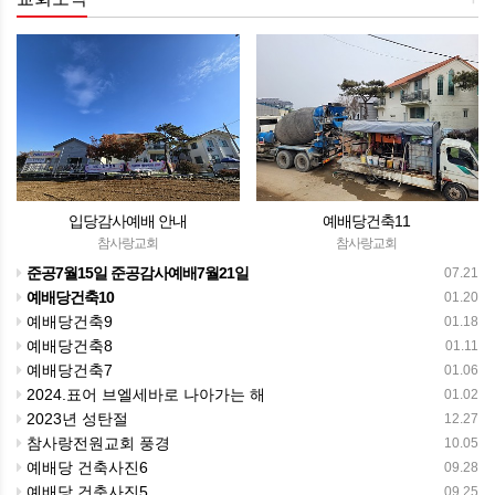
입당감사예배 안내
예배당건축11
참사랑교회
참사랑교회
준공7월15일 준공감사예배7월21일
07.21
예배당건축10
01.20
예배당건축9
01.18
예배당건축8
01.11
예배당건축7
01.06
2024.표어 브엘세바로 나아가는 해
01.02
2023년 성탄절
12.27
참사랑전원교회 풍경
10.05
예배당 건축사진6
09.28
예배당 건축사진5
09.25