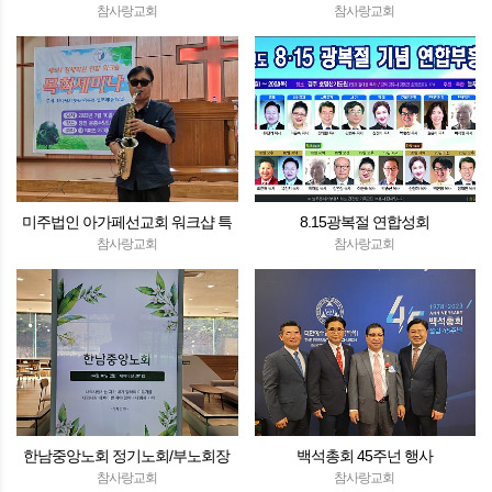
참사랑교회
참사랑교회
미주법인 아가페선교회 워크샵 특
8.15광복절 연합성회
별연주
참사랑교회
참사랑교회
한남중앙노회 정기노회/부노회장
백석총회 45주넌 행사
참사랑교회
참사랑교회