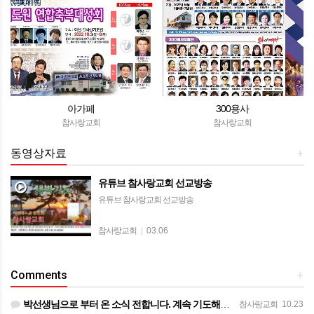
아가페
300용사
참사랑교회
참사랑교회
동영상자료
+
유튜브 참사랑교회 선교방송
유튜브 참사랑교회 선교방송
참사랑교회
|
03.06
Comments
+
박선생님으로 부터 온 소식 전합니다. 계속 기도해주시기를 부탁드립니다. ㅡㅡㅡㅡ 목사님 ~ 종양이 아직은 작…
참사랑교회
10.23