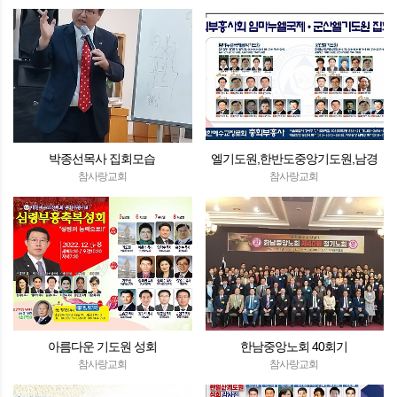
박종선목사 집회모습
엘기도원,한반도중앙기도원,남경
산기도원
참사랑교회
참사랑교회
아름다운 기도원 성회
한남중앙노회 40회기
참사랑교회
참사랑교회