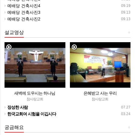
예배당 건축사진4
09.19
예배당 건축사진3
09.13
예배당 건축사진2
09.13
설교영상
+
새벽에 도우시는 하나님
은혜받고 사는 우리
참사랑교회
참사랑교회
장성한 사람
07.27
한국교회여 시험을 이깁시다
03.24
궁금해요
+