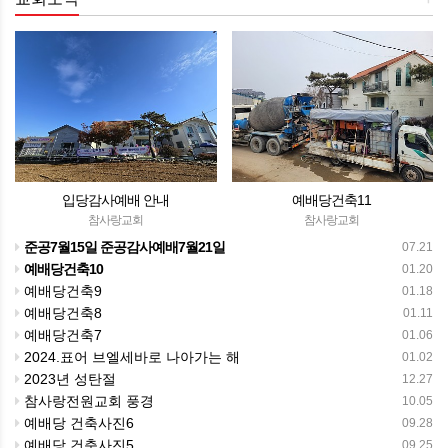
입당감사예배 안내
예배당건축11
참사랑교회
참사랑교회
준공7월15일 준공감사예배7월21일
07.21
예배당건축10
01.20
예배당건축9
01.18
예배당건축8
01.11
예배당건축7
01.06
2024.표어 브엘세바로 나아가는 해
01.02
2023년 성탄절
12.27
참사랑전원교회 풍경
10.05
예배당 건축사진6
09.28
예배당 건축사진5
09.25