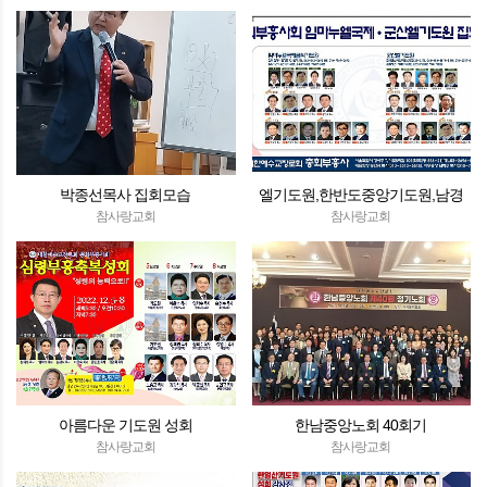
박종선목사 집회모습
엘기도원,한반도중앙기도원,남경
산기도원
참사랑교회
참사랑교회
아름다운 기도원 성회
한남중앙노회 40회기
참사랑교회
참사랑교회