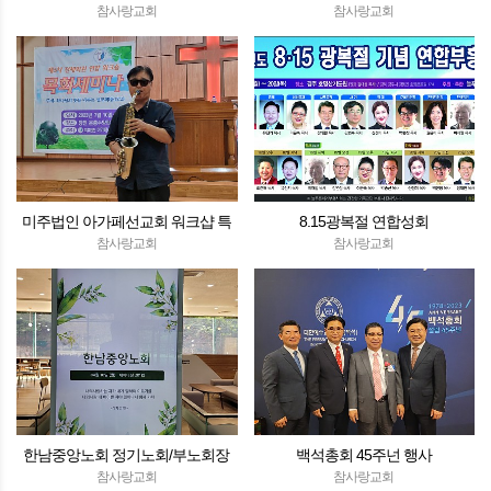
참사랑교회
참사랑교회
미주법인 아가페선교회 워크샵 특
8.15광복절 연합성회
별연주
참사랑교회
참사랑교회
한남중앙노회 정기노회/부노회장
백석총회 45주넌 행사
참사랑교회
참사랑교회