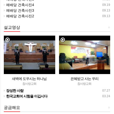
예배당 건축사진4
09.19
예배당 건축사진3
09.13
예배당 건축사진2
09.13
설교영상
+
새벽에 도우시는 하나님
은혜받고 사는 우리
참사랑교회
참사랑교회
장성한 사람
07.27
한국교회여 시험을 이깁시다
03.24
궁금해요
+