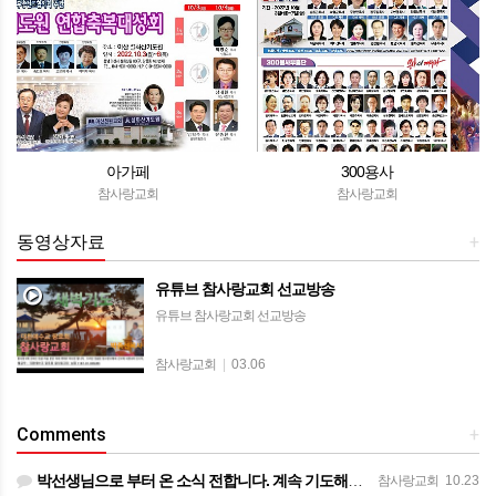
아가페
300용사
참사랑교회
참사랑교회
동영상자료
+
유튜브 참사랑교회 선교방송
유튜브 참사랑교회 선교방송
참사랑교회
|
03.06
Comments
+
박선생님으로 부터 온 소식 전합니다. 계속 기도해주시기를 부탁드립니다. ㅡㅡㅡㅡ 목사님 ~ 종양이 아직은 작…
참사랑교회
10.23