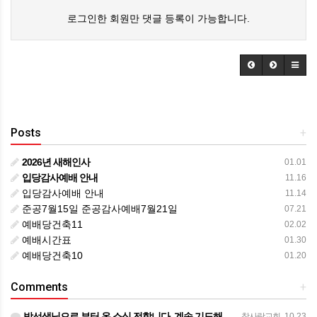
로그인한 회원만 댓글 등록이 가능합니다.
Posts
+
2026년 새해인사
01.01
입당감사예배 안내
11.16
입당감사예배 안내
11.14
준공7월15일 준공감사예배7월21일
07.21
예배당건축11
02.02
예배시간표
01.30
예배당건축10
01.20
Comments
+
박선생님으로 부터 온 소식 전합니다. 계속 기도해주시기를 부탁드립니다. ㅡㅡㅡㅡ 목사님 ~ 종양이 아직은 작…
참사랑교회
10.23