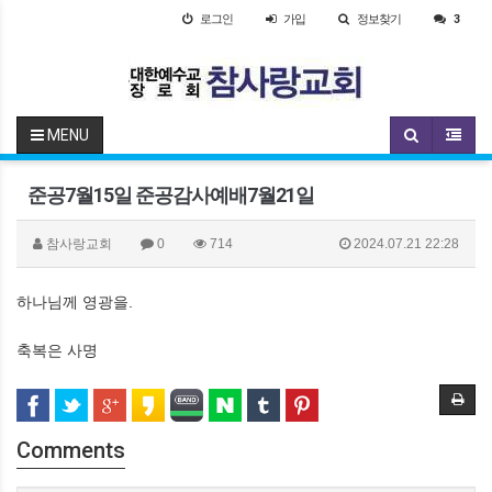
로그인
가입
정보찾기
3
MENU
준공7월15일 준공감사예배7월21일
참사랑교회
0
714
2024.07.21 22:28
하나님께 영광을.
축복은 사명
Comments